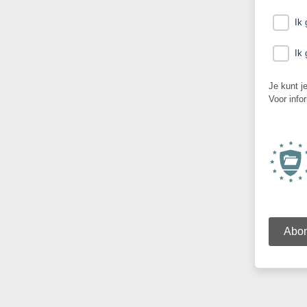
Ik
Ik
Je kunt j
Voor info