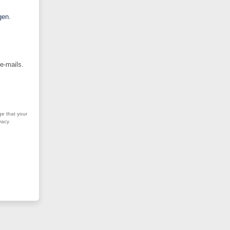
gen.
e-mails.
ge that your
vacy