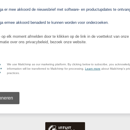
 ga er mee akkoord de nieuwsbrief met software- en productupdates te ontvan
 ga ermee akkoord benaderd te kunnen worden voor onderzoeken.
e op elk moment afmelden door te klikken op de link in de voettekst van onze 
rmatie over ons privacybeleid, bezoek onze website.
We use Mailchimp as our marketing platform. By clicking below to subscribe, you acknowled
information will be transferred to Mailchimp for processing.
Learn more
about Mailchimp's pri
practices.